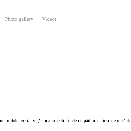
Photo gallery
Videos
Master Merlot
are rubinie, gustativ găsim arome de fructe de pădure cu tuse de nucă d